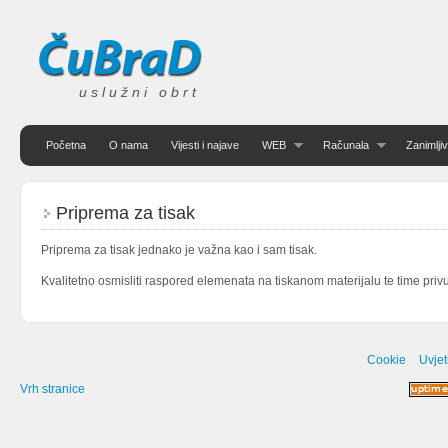
uslužni obrt
Početna
O nama
Vijesti i najave
WEB
Računala
Zanimljiv
Priprema za tisak
Priprema za tisak jednako je važna kao i sam tisak.
Kvalitetno osmisliti raspored elemenata na tiskanom materijalu te time priv
Cookie
Uvjet
Vrh stranice