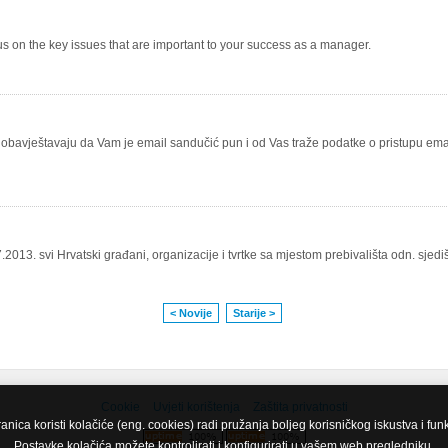
ocus on the key issues that are important to your success as a manager.
s obavještavaju da Vam je email sandučić pun i od Vas traže podatke o pristupu ema
.2013. svi Hrvatski građani, organizacije i tvrtke sa mjestom prebivališta odn. sje
< Novije
Starije >
Cookie
Uvjeti korištenja
Zaštita privatnosti
nica koristi kolačiće (eng. cookies) radi pružanja boljeg korisničkog iskustva i fun
Postavke kolačića možete kontrolirati i konfigurirati u vašem web pregledniku.