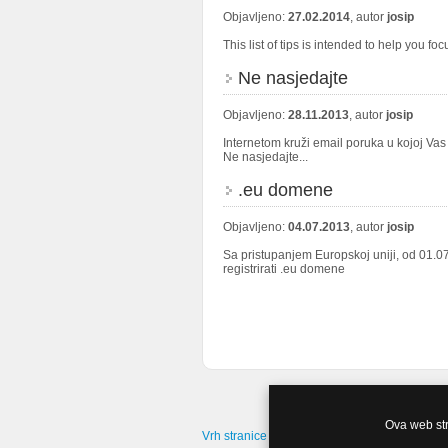
Objavljeno:
27.02.2014
, autor
josip
This list of tips is intended to help you f
Ne nasjedajte
Objavljeno:
28.11.2013
, autor
josip
Internetom kruži email poruka u kojoj Va
Ne nasjedajte...
.eu domene
Objavljeno:
04.07.2013
, autor
josip
Sa pristupanjem Europskoj uniji, od 01.07
registrirati .eu domene
Ova web stra
Vrh stranice