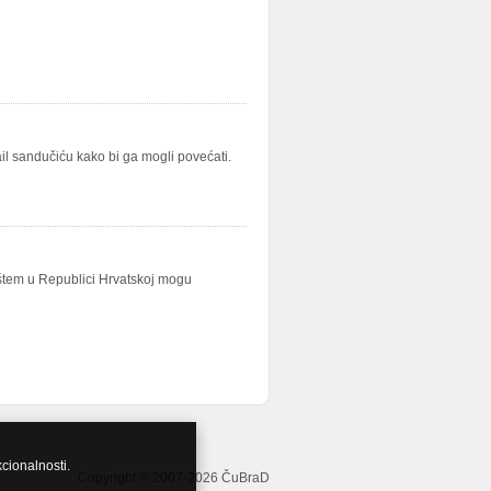
il sandučiću kako bi ga mogli povećati.
dištem u Republici Hrvatskoj mogu
kcionalnosti.
Copyright © 2007-2026 ČuBraD