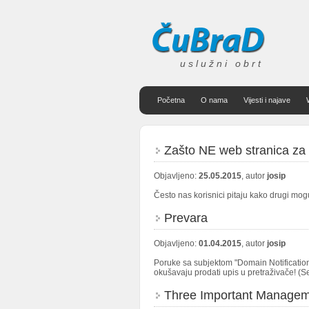
uslužni obrt
Početna
O nama
Vijesti i najave
Zašto NE web stranica za
Objavljeno:
25.05.2015
, autor
josip
Često nas korisnici pitaju kako drugi mog
Prevara
Objavljeno:
01.04.2015
, autor
josip
Poruke sa subjektom "Domain Notification:
okušavaju prodati upis u pretraživače! (
Three Important Managem