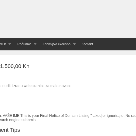
WEB
Računala
Zanimljivo i korisno
Kontakt
 1.500,00 Kn
u nuditi izradu web stranica za malo novaca...
 VAŠE IME This is your Final Notice of Domain Listing " takodjer ignorirajte. Ne 
Search engine subbmis
ent Tips